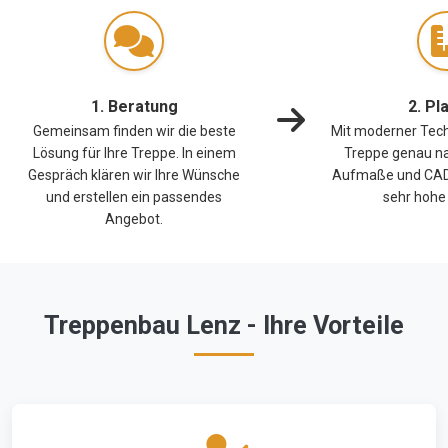
1. Beratung
2. Pl
Gemeinsam finden wir die beste
Mit moderner Techn
Lösung für Ihre Treppe. In einem
Treppe genau na
Gespräch klären wir Ihre Wünsche
Aufmaße und CAD-
und erstellen ein passendes
sehr hohe 
Angebot.
Treppenbau Lenz - Ihre Vorteile